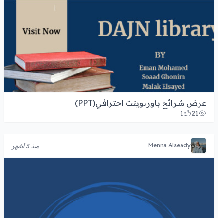
عرض شرائح باوربوينت احترافي(PPT)
1
21
Menna Alseady
منذ 5 أشهر