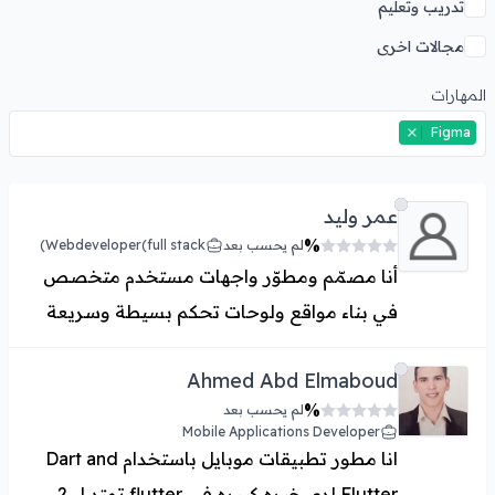
تدريب وتعليم
مجالات اخرى
المهارات
Figma
عمر وليد
%
لم يحسب بعد
Webdeveloper(full stack)
أنا مصمّم ومطوّر واجهات مستخدم متخصص
في بناء مواقع ولوحات تحكم بسيطة وسريعة
للعملاء والشركات. بخبرة في تطوير الأنظمة
Ahmed Abd Elmaboud
الخدمية مثل الشحن، الحجوزات، وإدارة
%
لم يحسب بعد
الطلبات، أركز دائمًا على تقديم تجربة استخدام
Mobile Applications Developer
واضحة وسهلة بدون تعقيد. أعمل على تصميم
انا مطور تطبيقات موبايل باستخدام Dart and
مواقع احترافية، ربط الواجهات بالأنظمة
Flutter لدي خبره كبيره في flutter تمتد ل 2