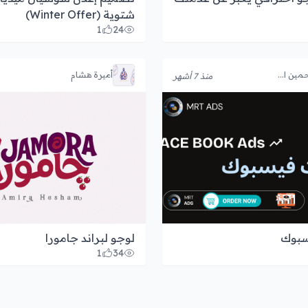
شتوية (Winter Offer)
1
24
مين ا...
أميرة هشام
منذ 7 أشهر
سبوك
لوجو لبراند جامورا
1
34