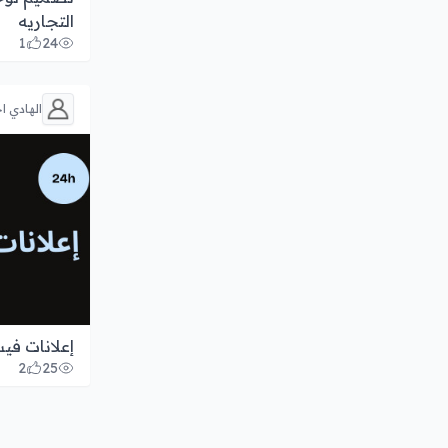
التجاريه
1
24
الهادي اح
إعلانات في
2
25